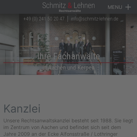
MENU
+49 (0) 241 50 20 47
info@schmitz-lehnen.de
Navigation überspringen
Startseite
Kanzlei
Rechtsgebiete
Ihre Fachanwälte
Anwälte
in Aachen und Kerpen
Downloads
Karriere
Kanzlei
Kontakt
Unsere Rechtsanwaltskanzlei besteht seit 1988. Sie liegt
im Zentrum von Aachen und befindet sich seit dem
Jahre 2009 an der Ecke Alfonsstraße / Lothringer