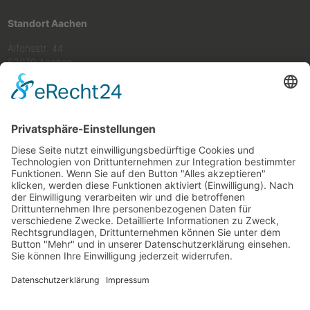
Standort Aachen
Alfonsstr. 44
52070 Aachen
Tel
+49 (0) 241 50 20 47
Fax
0241 50 20 49
Mail
info@schmitz-lehnen.de
Standort Kerpen
Kerpener Str. 154
50170 Kerpen
Tel
+49 (0) 2273 40 611 20
Fax
02273 40 611 20
Mail
info@schmitz-lehnen.de
Unsere Bürozeiten
Mo - Do
8.00 - 13.00 Uhr