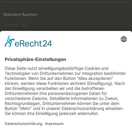
Standort Aachen
Alfonsstr. 44
52070 Aachen
Tel
+49 (0) 241 50 20 47
Fax
0241 50 20 49
Mail
info@schmitz-lehnen.de
Standort Kerpen
Kerpener Str. 154
50170 Kerpen
Tel
+49 (0) 2273 40 611 20
Fax
02273 40 611 20
Mail
info@schmitz-lehnen.de
Unsere Bürozeiten