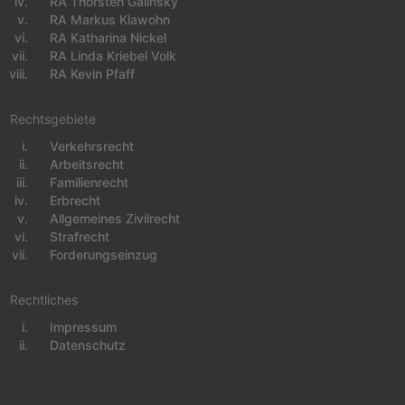
RA Thorsten Galinsky
RA Markus Klawohn
RA Katharina Nickel
RA Linda Kriebel Volk
RA Kevin Pfaff
Rechtsgebiete
Verkehrsrecht
Navigation überspringen
Arbeitsrecht
Familienrecht
Erbrecht
Allgemeines Zivilrecht
Strafrecht
Forderungseinzug
Rechtliches
Impressum
Navigation überspringen
Datenschutz