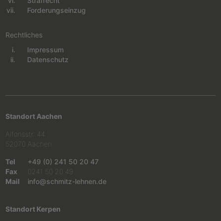
Strafrecht
Forderungseinzug
Rechtliches
Impressum
Navigation überspringen
Datenschutz
Standort Aachen
Alfonsstr. 44
52070 Aachen
Tel
+49 (0) 241 50 20 47
Fax
0241 50 20 49
Mail
info@schmitz-lehnen.de
Standort Kerpen