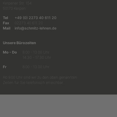
Kerpener Str. 154
50170 Kerpen
Tel
+49 (0) 2273 40 611 20
Fax
02273 40 611 20
Mail
info@schmitz-lehnen.de
Unsere Bürozeiten
Mo - Do
8.00 - 13.00 Uhr
14.30 - 17.30 Uhr
Fr
8.00 - 13.00 Uhr
Ab 9.00 Uhr sind wir zu den oben genannten
Zeiten für Sie telefonisch erreichbar.