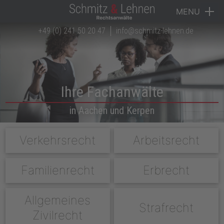
MENU
+49 (0) 241 50 20 47
info@schmitz-lehnen.de
Navigation überspringen
Startseite
Kanzlei
Rechtsgebiete
Ihre Fachanwälte
Anwälte
in Aachen und Kerpen
Downloads
Navigation überspringen
Verkehrsrecht
Arbeitsrecht
Karriere
Familienrecht
Erbrecht
Kontakt
Allgemeines
Strafrecht
Zivilrecht