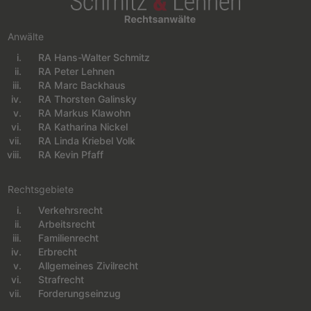
Anwälte
RA Hans-Walter Schmitz
Navigation überspringen
RA Peter Lehnen
RA Marc Backhaus
RA Thorsten Galinsky
RA Markus Klawohn
RA Katharina Nickel
RA Linda Kriebel Volk
RA Kevin Pfaff
Rechtsgebiete
Verkehrsrecht
Navigation überspringen
Arbeitsrecht
Familienrecht
Erbrecht
Allgemeines Zivilrecht
Strafrecht
Forderungseinzug