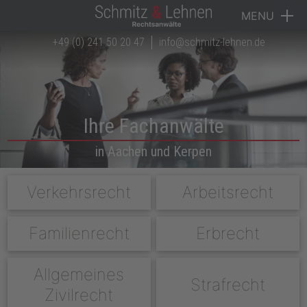
MENU
+49 (0) 241 50 20 47
info@schmitz-lehnen.de
Navigation überspringen
Startseite
Kanzlei
Rechtsgebiete
Ihre Fachanwälte
Anwälte
in Aachen und Kerpen
Downloads
Navigation überspringen
Verkehrsrecht
Arbeitsrecht
Karriere
Familienrecht
Erbrecht
Kontakt
Allgemeines
Strafrecht
Zivilrecht