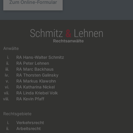
Zum Online-Formular
Anwälte
RA Hans-Walter Schmitz
Navigation überspringen
RA Peter Lehnen
RA Marc Backhaus
RA Thorsten Galinsky
RA Markus Klawohn
RA Katharina Nickel
RA Linda Kriebel Volk
RA Kevin Pfaff
Rechtsgebiete
Verkehrsrecht
Navigation überspringen
Arbeitsrecht