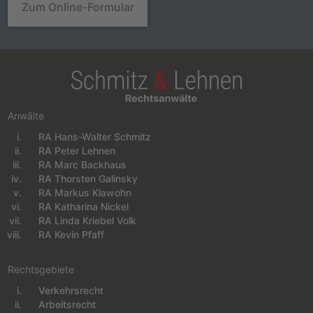
Zum Online-Formular
Anwälte
RA Hans-Walter Schmitz
Navigation überspringen
RA Peter Lehnen
RA Marc Backhaus
RA Thorsten Galinsky
RA Markus Klawohn
RA Katharina Nickel
RA Linda Kriebel Volk
RA Kevin Pfaff
Rechtsgebiete
Verkehrsrecht
Navigation überspringen
Arbeitsrecht