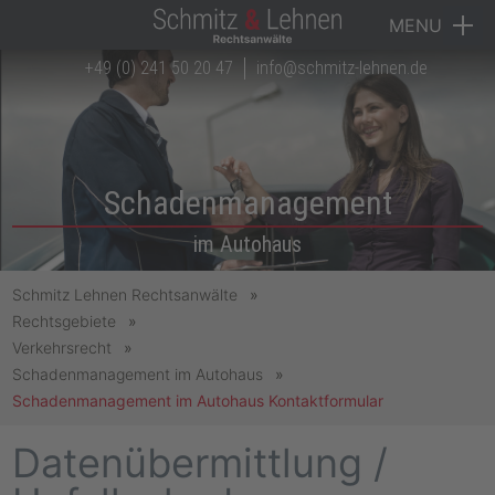
MENU
+49 (0) 241 50 20 47
info@schmitz-lehnen.de
Navigation überspringen
Startseite
Kanzlei
Rechtsgebiete
Schadenmanagement
Anwälte
im Autohaus
Downloads
Schmitz Lehnen Rechtsanwälte
Rechtsgebiete
Karriere
Verkehrsrecht
Schadenmanagement im Autohaus
Kontakt
Schadenmanagement im Autohaus Kontaktformular
Datenübermittlung /